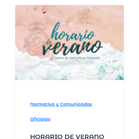
Normativa y Comunicados
Oficiales
HORARIO DE VERANO