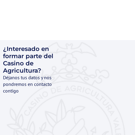
¿Interesado en
formar parte del
Casino de
Agricultura?
Déjanos tus datos y nos
pondremos en contacto
contigo