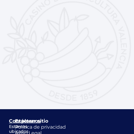
Contáctanos
Explorar sitio
Estamos
Política de privacidad
ubicados
Aviso Legal