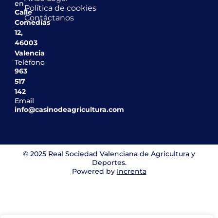
en
Política de cookies
Calle
Contáctanos
Comedias
12,
46003
Valencia
Teléfono
963
517
142
Email
info@casinodeagricultura.com
© 2025 Real Sociedad Valenciana de Agricultura y
Deportes.
Powered by
Increnta