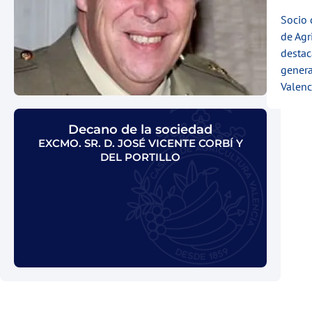
Socio 
de Agr
destac
genera
Valenc
Decano de la sociedad
EXCMO. SR. D. JOSÉ VICENTE CORBÍ Y
DEL PORTILLO