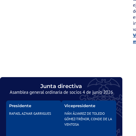
e
d
e
i
v
V
m
Junta directiva
Asamblea general ordinaria de socios 4 de junio 2026
Presidente
Vicepresidente
RAFAEL AZNAR GARRIGUES
IVÁN ÁLVAREZ DE TOLEDO
GÓMEZ-TRÉNOR, CONDE DE LA
VENTOSA