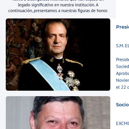
legado significativo en nuestra institución. A
continuación, presentamos a nuestras figuras de honor.
Presi
S.M. 
Presid
Socied
Aprob
Noviem
el 22 
Socio
EXCMO