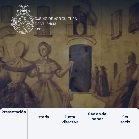
Ir
al
contenido
Presentación
Socios de
Historia
Junta
Ser
honor
directiva
socio