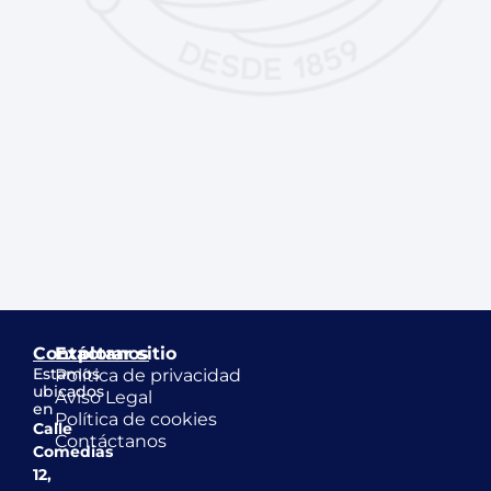
Contáctanos
Explorar sitio
Estamos
Política de privacidad
ubicados
Aviso Legal
en
Política de cookies
Calle
Contáctanos
Comedias
12,