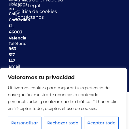
ubicados
Aviso Legal
en
Política de cookies
Calle
Contáctanos
Comedias
12,
46003
Valencia
Teléfono
963
517
142
Email
info@casinodeagricultura.com
Valoramos tu privacidad
Utilizamos cookies para mejorar tu experiencia de
navegación, mostrarte anuncios o contenido
© 2025 Real Sociedad Valenciana de Agricultura y
personalizados y analizar nuestro tráfico. Al hacer clic
Deportes.
Powered by
Increnta
en "Aceptar todo", aceptas el uso de cookies.
Personalizar
Rechazar todo
Aceptar todo