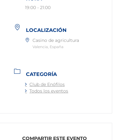
19:00 - 21:00
LOCALIZACIÓN
Casino de agricultura
Valencia, España
CATEGORÍA
Club de Enófilos
Todos los eventos
COMPARTIR ESTE EVENTO