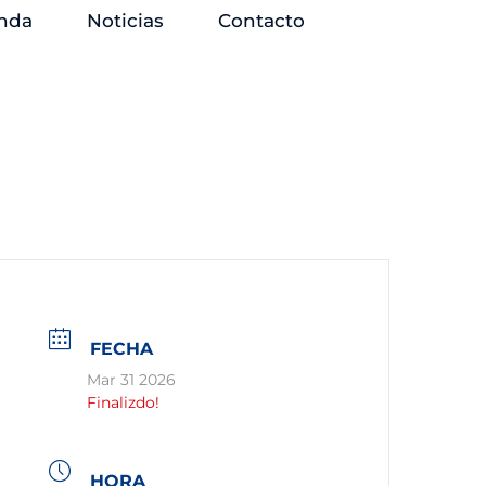
nda
Noticias
Contacto
FECHA
Mar 31 2026
Finalizdo!
HORA