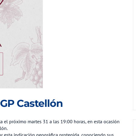
GP Castellón
ita el próximo martes 31 a las 19:00 horas, en esta ocasión
lón.
r esta indicación geográfica protegida, conociendo sus