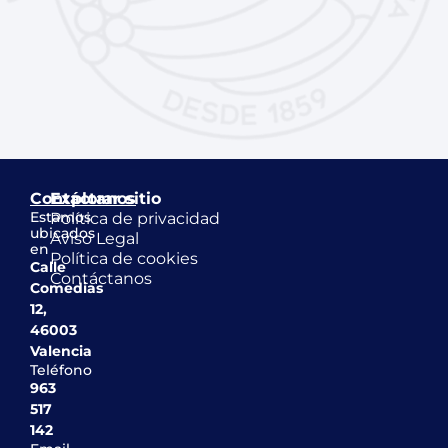
Contáctanos
Explorar sitio
Estamos
Política de privacidad
ubicados
Aviso Legal
en
Política de cookies
Calle
Contáctanos
Comedias
12,
46003
Valencia
Teléfono
963
517
142