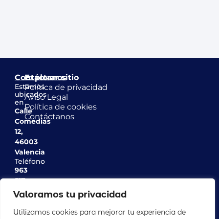
Contáctanos
Explorar sitio
Estamos
Política de privacidad
ubicados
Aviso Legal
en
Política de cookies
Calle
Contáctanos
Comedias
12,
46003
Valencia
Teléfono
963
517
142
Valoramos tu privacidad
Email
info@casinodeagricultura.com
Utilizamos cookies para mejorar tu experiencia de