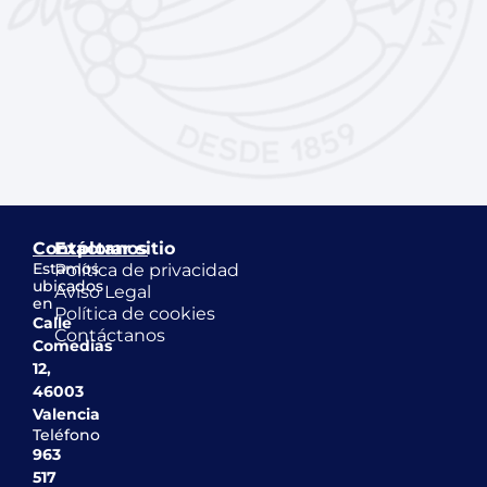
Contáctanos
Explorar sitio
Estamos
Política de privacidad
ubicados
Aviso Legal
en
Política de cookies
Calle
Contáctanos
Comedias
12,
46003
Valencia
Teléfono
963
517