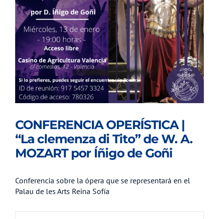
CONFERENCIA OPERÍSTICA |
“La clemenza di Tito” de W. A.
MOZART por Íñigo de Goñi
Conferencia sobre la ópera que se representará en el
Palau de les Arts Reina Sofía