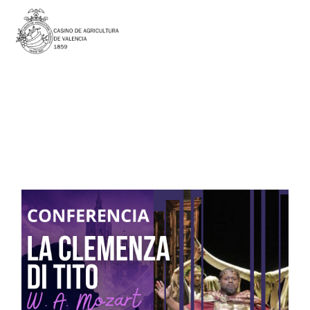
Ir
al
contenido