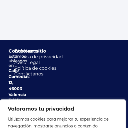
Contáctanos
Explorar sitio
Estamos
Política de privacidad
ubicados
Aviso Legal
en
Política de cookies
Calle
Contáctanos
Comedias
12,
46003
Valencia
Teléfono
963
Valoramos tu privacidad
517
142
Utilizamos cookies para mejorar tu experiencia de
Email
navegación, mostrarte anuncios o contenido
info@casinodeagricultura.com