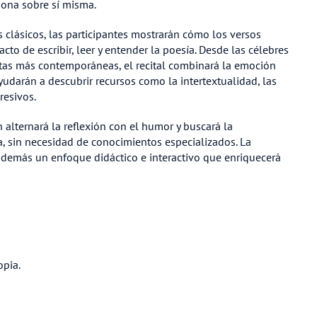
xiona sobre sí misma.
s clásicos, las participantes mostrarán cómo los versos
cto de escribir, leer y entender la poesía. Desde las célebres
uestas más contemporáneas, el recital combinará la emoción
yudarán a descubrir recursos como la intertextualidad, las
resivos.
n alternará la reflexión con el humor y buscará la
a, sin necesidad de conocimientos especializados. La
además un enfoque didáctico e interactivo que enriquecerá
opia.