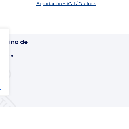
Exportación + iCal / Outlook
 Casino de
contigo