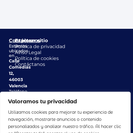
Contáctanos
Explorar sitio
Estamos
Política de privacidad
ubicados
Aviso Legal
en
Política de cookies
Calle
Contáctanos
Comedias
12,
46003
Valencia
Teléfono
963
Valoramos tu privacidad
517
142
Utilizamos cookies para mejorar tu experiencia de
Email
navegación, mostrarte anuncios o contenido
info@casinodeagricultura.com
personalizados y analizar nuestro tráfico. Al hacer clic