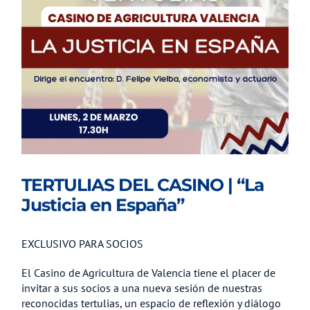
TERTULIAS DEL CASINO | “La
Justicia en España”
EXCLUSIVO PARA SOCIOS
El Casino de Agricultura de Valencia tiene el placer de
invitar a sus socios a una nueva sesión de nuestras
reconocidas tertulias, un espacio de reflexión y diálogo