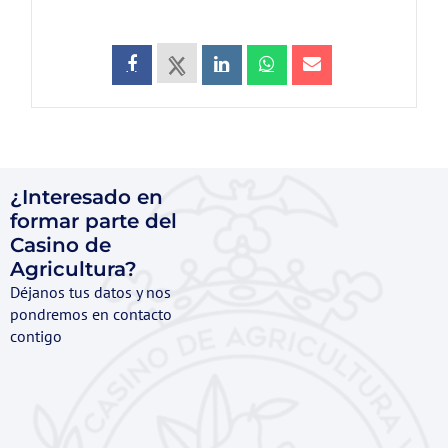
¿Interesado en
formar parte del
Casino de
Agricultura?
Déjanos tus datos y nos
pondremos en contacto
contigo