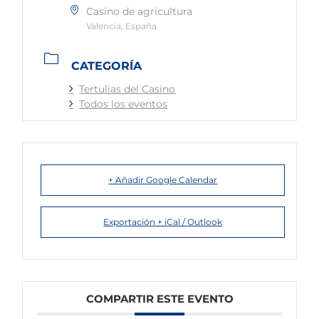
Casino de agricultura
Valencia, España
CATEGORÍA
Tertulias del Casino
Todos los eventos
+ Añadir Google Calendar
Exportación + iCal / Outlook
COMPARTIR ESTE EVENTO