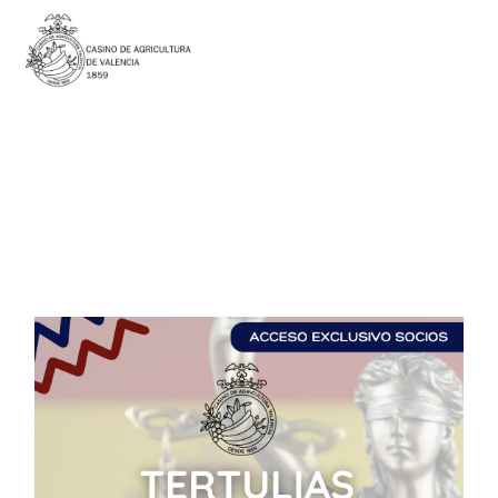
Ir
al
contenido