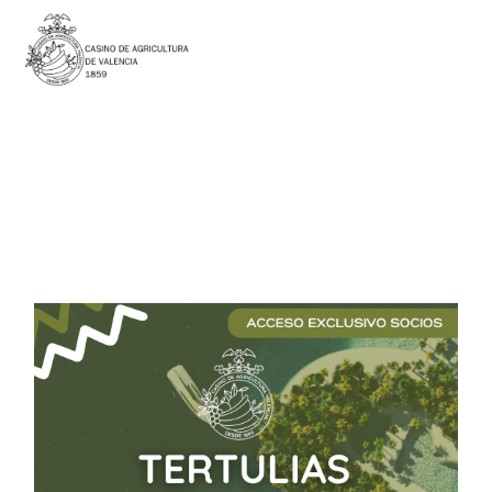
Ir
al
contenido