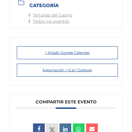
CATEGORÍA
Tertulias del Casino
Todos los eventos
+ Añadir Google Calendar
Exportación + iCal / Outlook
COMPARTIR ESTE EVENTO