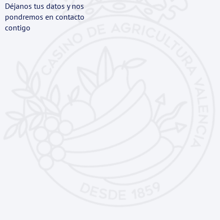
Déjanos tus datos y nos
pondremos en contacto
contigo