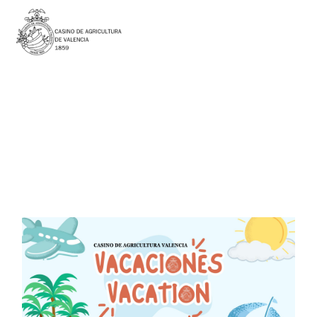
Ir
al
contenido