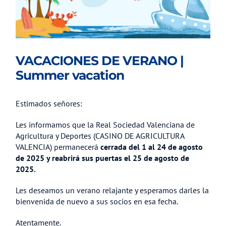
VACACIONES DE VERANO |
Summer vacation
Estimados señores:
Les informamos que la Real Sociedad Valenciana de
Agricultura y Deportes (CASINO DE AGRICULTURA
VALENCIA) permanecerá
cerrada del 1 al 24 de agosto
de 2025 y reabrirá sus puertas el 25 de agosto de
2025.
Les deseamos un verano relajante y esperamos darles la
bienvenida de nuevo a sus socios en esa fecha.
Atentamente.