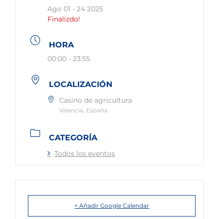
Ago 01 - 24 2025
Finalizdo!
HORA
00:00 - 23:55
LOCALIZACIÓN
Casino de agricultura
Valencia, España
CATEGORÍA
Todos los eventos
+ Añadir Google Calendar