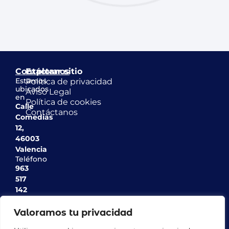
Contáctanos
Explorar sitio
Estamos
Política de privacidad
ubicados
Aviso Legal
en
Política de cookies
Calle
Contáctanos
Comedias
12,
46003
Valencia
Teléfono
963
517
142
Email
info@casinodeagricultura.com
Valoramos tu privacidad