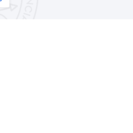
Explorar sitio
Síguen
 en
Política de privacidad
, 46003 Valencia
Aviso Legal
Política de cookies
Contáctanos
icultura.com
© 2025 Real Sociedad Valenciana de Agricultura y Deportes.