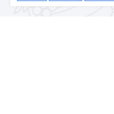
Contáctanos
Estamos ubicados
Calle Comedias 12
Teléfono
963 517 142
Email
info@casinodeagr