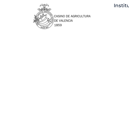
Socios EXCLUSI
Ir
Instit
al
¡No hay eventos!
contenido