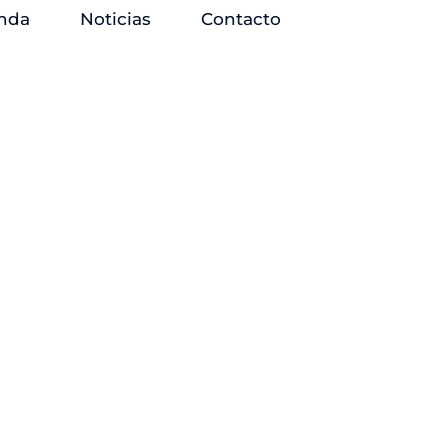
nda
Noticias
Contacto