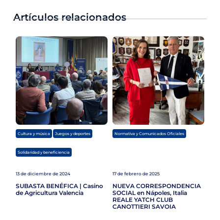
Artículos relacionados
,
,
Cultura y música
Juegos y deportes
Normativa y Comunicados Oficiales
Solidaridad y beneficiencia
13 de diciembre de 2024
17 de febrero de 2025
SUBASTA BENÉFICA | Casino
NUEVA CORRESPONDENCIA
de Agricultura Valencia
SOCIAL en Nápoles, Italia
REALE YATCH CLUB
CANOTTIERI SAVOIA