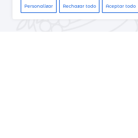
Personalizar
Rechazar todo
Aceptar todo
Contáctanos
Estamos ubicados
Calle Comedias 12
Teléfono
963 517 142
Email
info@casinodeagr