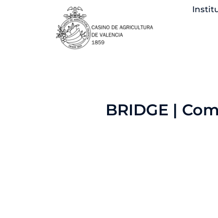
Ir
Instit
al
contenido
BRIDGE | Comu