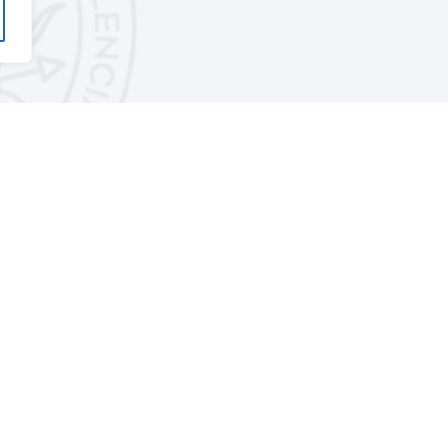
Explorar sitio
Síguen
 en
Política de privacidad
, 46003 Valencia
Aviso Legal
Política de cookies
Contáctanos
icultura.com