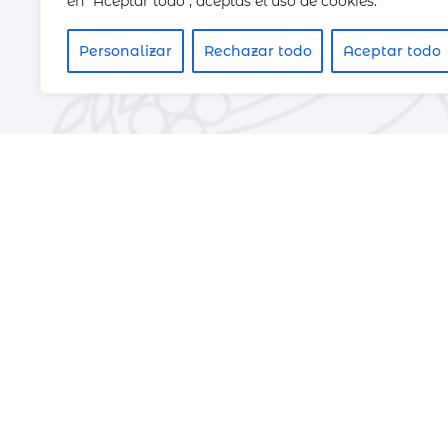
en "Aceptar todo", aceptas el uso de cookies.
Personalizar
Rechazar todo
Aceptar todo
Contáctanos
Estamos ubicados
Calle Comedias 12
Teléfono
963 517 142