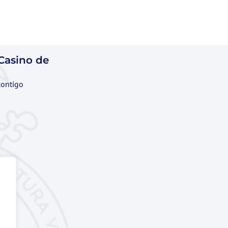
 Casino de
contigo