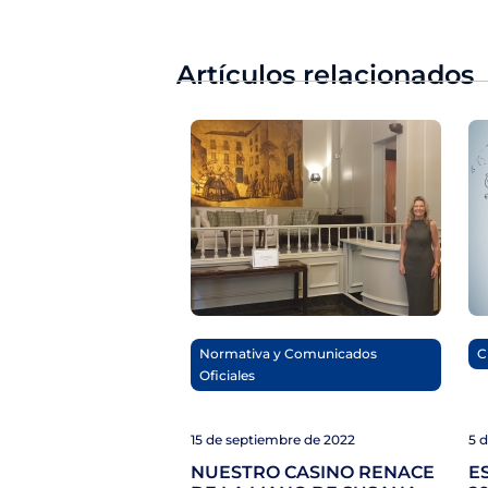
Artículos relacionados
Normativa y Comunicados
C
Oficiales
15 de septiembre de 2022
5 
NUESTRO CASINO RENACE
E