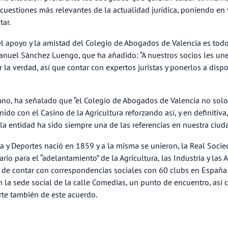
 cuestiones más relevantes de la actualidad jurídica, poniendo en 
atar.
 el apoyo y la amistad del Colegio de Abogados de Valencia es tod
anuel Sánchez Luengo, que ha añadido: “A nuestros socios les une
or la verdad, así que contar con expertos juristas y ponerlos a dis
riano, ha señalado que “el Colegio de Abogados de Valencia no solo
do con el Casino de la Agricultura reforzando así, y en definitiva,
la entidad ha sido siempre una de las referencias en nuestra ciuda
a y Deportes nació en 1859 y a la misma se unieron, la Real Soci
o para el “adelantamiento” de la Agricultura, las Industria y las A
de contar con correspondencias sociales con 60 clubs en España y
 la sede social de la calle Comedias, un punto de encuentro, así 
arte también de este acuerdo.