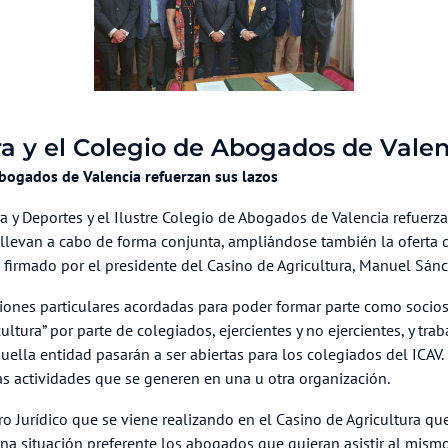
ra y el Colegio de Abogados de Valen
Abogados de Valencia refuerzan sus lazos
a y Deportes y el Ilustre Colegio de Abogados de Valencia refuerz
e llevan a cabo de forma conjunta, ampliándose también la oferta
 firmado por el presidente del Casino de Agricultura, Manuel Sánc
iones particulares acordadas para poder formar parte como socios 
ultura” por parte de colegiados, ejercientes y no ejercientes, y tra
uella entidad pasarán a ser abiertas para los colegiados del ICAV.
s actividades que se generen en una u otra organización.
Foro Jurídico que se viene realizando en el Casino de Agricultura 
a situación preferente los abogados que quieran asistir al mismo.