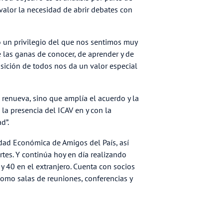
valor la necesidad de abrir debates con
o un privilegio del que nos sentimos muy
 las ganas de conocer, de aprender y de
posición de todos nos da un valor especial
 renueva, sino que amplía el acuerdo y la
 la presencia del ICAV en y con la
d”.
edad Económica de Amigos del País, así
rtes. Y continúa hoy en día realizando
 40 en el extranjero. Cuenta con socios
como salas de reuniones, conferencias y