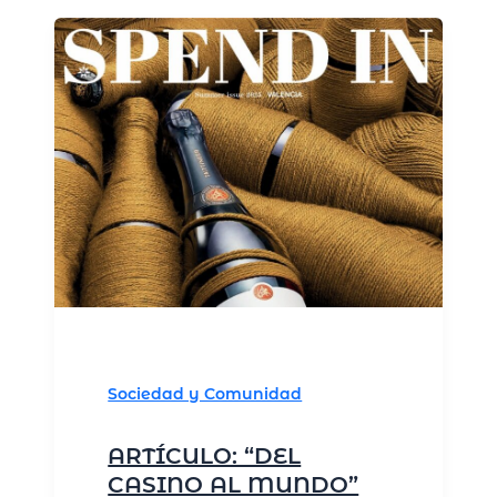
Sociedad y Comunidad
ARTÍCULO: “DEL
CASINO AL MUNDO”