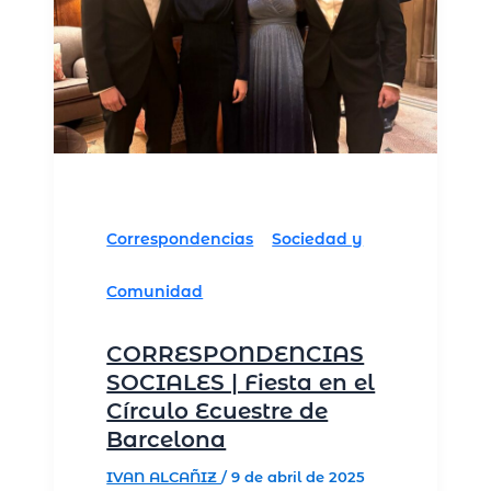
,
Correspondencias
Sociedad y
Comunidad
CORRESPONDENCIAS
SOCIALES | Fiesta en el
Círculo Ecuestre de
Barcelona
IVAN ALCAÑIZ
/
9 de abril de 2025