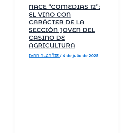
NACE “COMEDIAS 12”:
EL VINO CON
CARÁCTER DE LA
SECCIÓN JOVEN DEL
CASINO DE
AGRICULTURA
IVAN ALCAÑIZ
/
4 de julio de 2025
Nos complace
compartir con
todos vosotros
una noticia
muy especial: