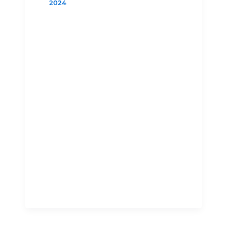
2024
RSVAD | XLIX
GACETA DEL
CASINO DE
AGRICULTURA
(Mayo-
septiembre
2024)