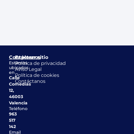
Contáctanos
Explorar sitio
Estamos
Política de privacidad
ubicados
Aviso Legal
en
Política de cookies
Calle
Contáctanos
Comedias
12,
46003
Valencia
Teléfono
963
517
142
Email