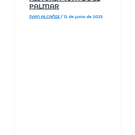
PALMAR
IVAN ALCAÑIZ
/
12 de junio de 2025
El domingo 9
de junio
algunos
miembros del
grupo de
jóvenes del
Casino de la
Agricultura