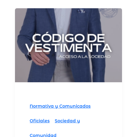
Normativa y Comunicados
,
Oficiales
Sociedad y
Comunidad