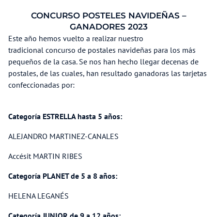
CONCURSO POSTELES NAVIDEÑAS –
GANADORES 2023
Este año hemos vuelto a realizar nuestro
tradicional concurso de postales navideñas para los más
pequeños de la casa. Se nos han hecho llegar decenas de
postales, de las cuales, han resultado ganadoras las tarjetas
confeccionadas por:
Categoría ESTRELLA hasta 5 años:
ALEJANDRO MARTINEZ-CANALES
Accésit MARTIN RIBES
Categoría PLANET de 5 a 8 años:
HELENA LEGANÉS
Categoría JUNIOR de 9 a 12 años: