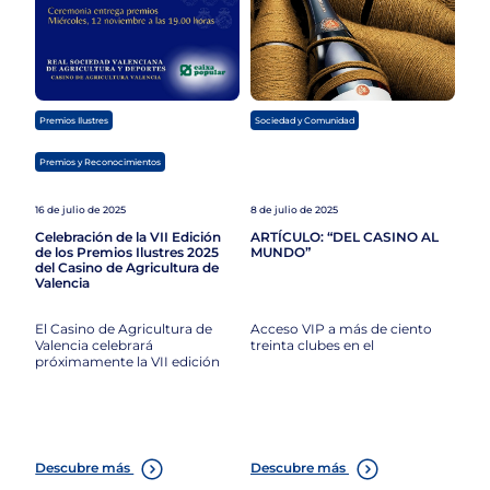
,
Premios Ilustres
Sociedad y Comunidad
Premios y Reconocimientos
16 de julio de 2025
8 de julio de 2025
Celebración de la VII Edición
ARTÍCULO: “DEL CASINO AL
de los Premios Ilustres 2025
MUNDO”
del Casino de Agricultura de
Valencia
El Casino de Agricultura de
Acceso VIP a más de ciento
Valencia celebrará
treinta clubes en el
próximamente la VII edición
Descubre más
Descubre más