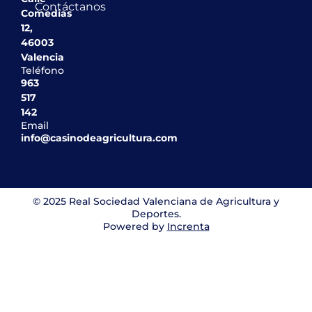
Contáctanos
Comedias
12,
46003
Valencia
Teléfono
963
517
142
Email
info@casinodeagricultura.com
© 2025 Real Sociedad Valenciana de Agricultura y
Deportes.
Powered by
Increnta