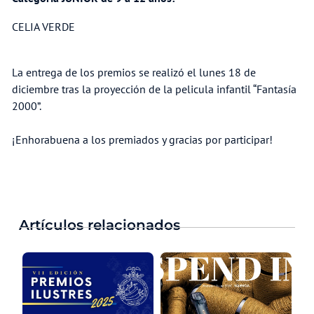
CELIA VERDE
La entrega de los premios se realizó el lunes 18 de
diciembre tras la proyección de la pelicula infantil “Fantasía
2000”.
¡Enhorabuena a los premiados y gracias por participar!
Artículos relacionados